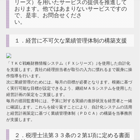
リーズ）を用いたサービスの提供を推進して
おります。他ではあまりないサービスですの
で、是非、お問合せくださ
い。
１．経営に不可欠な業績管理体制の構築支援
「ＴＫＣ戦略財務情報システム（ＦＸシリーズ）｣を使用した自計化
を支援します。貴社の経理担当者が取引の入力に慣れるまで親身に操
作指導を行います。
次に業績管理のためには、毎月の目標が必要となります。根拠に基づ
く実行可能な目標が設定できるよう、継続ＭＡＳシステムを使用した
経営計画の策定をご支援します。
毎月の巡回監査時には、予算に対する実績の進捗状況を経営者と一緒
に確認します。これらを繰り返すことにより、自計化システムの活用
と経営計画策定に基づく業績管理体制（ＰＤＣＡ）の構築を当事務所
が支援します。
２．税理士法第３３条の２第1項に定める書面