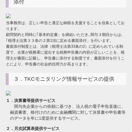
添付
当事務所は、正しい申告と適正な納税を支援することを信条としてお
ります。
顧問契約と同時に｢基本約定書」を締結いただき､関与３期目からは､
｢税理士法第３３条の２第1項に定める書面添付」を行います。
書面添付制度とは、法律（税理士法第33条の2）に定められている制
度で、企業が税務署に提出する税務申告書の内容が正しいことを、税
理士が書面に記載し、申告書に添付する制度です。書面添付を行うこ
とにより、申告書の社会的信用力が高まります。
３．TKCモニタリング情報サービスの提供
１．決算書等提供サービス
関与先企業からの依頼に基づき、法人税の電子申告直後に、
融資審査、格付けのために金融機関に対して決算書や申告書等
のデータを年に1度提供するサービス。
２．月次試算表提供サービス