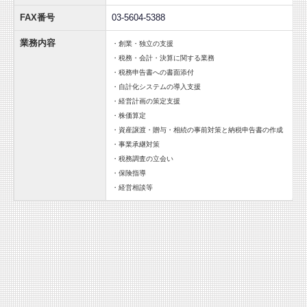
FAX番号
03-5604-5388
業務内容
・創業・独立の支援
・税務・会計・決算に関する業務
・税務申告書への書面添付
・自計化システムの導入支援
・経営計画の策定支援
・株価算定
・資産譲渡・贈与・相続の事前対策と納税申告書の作成
・事業承継対策
・税務調査の立会い
・保険指導
・経営相談等