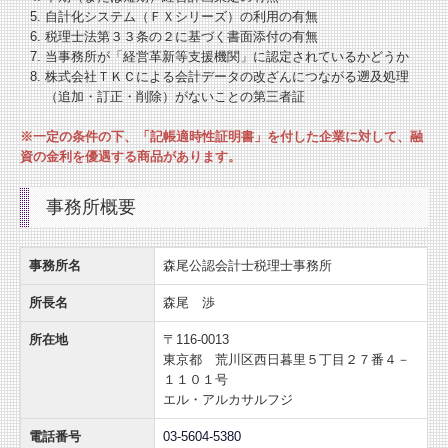
自計化システム（ＦＸシリーズ）の利用の有無
税理士法第３３条の２に基づく書面添付の有無
当事務所が「経営革新等支援機関」に認定されているかどうか
株式会社ＴＫＣによる会計データの改ざんにつながる遡及処理
（追加・訂正・削除）がないことの第三者証
※一定の条件の下、「記帳適時性証明書」を付した企業に対して、融
資の金利を優遇する商品があります。
事務所概要
事務所名
森尾公認会計士税理士事務所
所長名
森尾 渉
所在地
〒116-0013
東京都 荒川区西日暮里５丁目２７番４－
１１０１号
エル・アルカサルフジ
電話番号
03-5604-5380