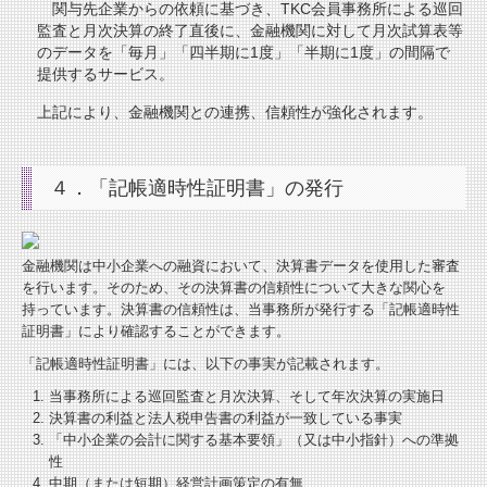
関与先企業からの依頼に基づき、TKC会員事務所による巡回
監査と月次決算の終了直後に、金融機関に対して月次試算表等
のデータを「毎月」「四半期に1度」「半期に1度」の間隔で
提供するサービス。
上記により、金融機関との連携、信頼性が強化されます。
４．「記帳適時性証明書」の発行
金融機関は中小企業への融資において、決算書データを使用した審査
を行います。そのため、その決算書の信頼性について大きな関心を
持っています。決算書の信頼性は、当事務所が発行する「記帳適時性
証明書」により確認することができます。
「記帳適時性証明書」には、以下の事実が記載されます。
当事務所による巡回監査と月次決算、そして年次決算の実施日
決算書の利益と法人税申告書の利益が一致している事実
「中小企業の会計に関する基本要領」（又は中小指針）への準拠
性
中期（または短期）経営計画策定の有無