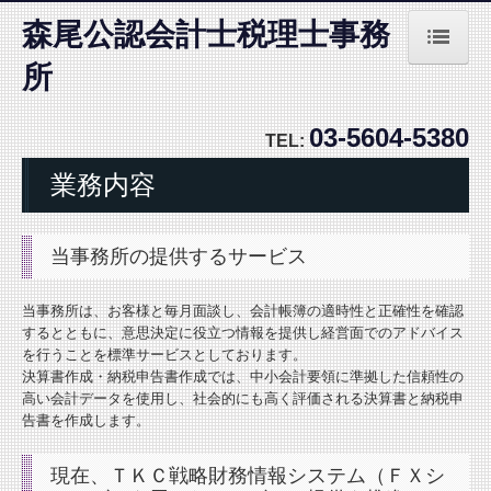
森尾公認会計士税理士事務
所
ホーム
03-5604-5380
事務所紹介
TEL:
業務内容
経営理念
業務内容
当事務所の提供するサービス
料金について
当事務所は、お客様と毎月面談し、会計帳簿の適時性と正確性を確認
お問合せ
するとともに、意思決定に役立つ情報を提供し経営面でのアドバイス
を行うことを標準サービスとしております。
決算書作成・納税申告書作成では、中小会計要領に準拠した信頼性の
高い会計データを使用し、社会的にも高く評価される決算書と納税申
告書を作成します。
現在、ＴＫＣ戦略財務情報システム（ＦＸシ