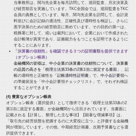
当事務所は、関与先企業を毎月訪問して、巡回監査、月次決算及
び経営助言を実施しています。TKC全国会では、巡回監査をTKC
会員の責務としています。毎月、関与先企業を訪問して、会計資
料並びに会計記録の適法性、正確性及び適時性を検証し、さらに
黒字決算のための経営助言に努めています。その目的の第一は、
税務署に対して、或いは裁判において、企業において作成された
会計帳簿が真実であり、証拠能力をもつことを証明できるように
することにあります。
「決算書の信頼性」を確認できる３つの証明書類を提供できます
（オプション帳表）
金融機関の皆様は、中小企業の決算書の信頼性について、決算書
の品質の高さを「
税理士法第33条の2第1項に規定する書面
」、記
帳の適時性と正確性を「
記帳適時性証明書
」で、
中小会計要領
へ
の準拠状況を「中小会計要領チェックリスト」で、それぞれ検証
することができます。
(4) 豊富なオプション帳表
オプション帳表（選択提供）として徴求できる「税理士法第33条の2
第1項に規定する書面」が金融機関から注目されています。当書面に
記載される【計算し、整理した主な事項】【顕著な増減事項】は、
「取引先の経営状態を把握するのに大変役に立つ」と評価する金融機
関が増加しています。その他、中期経営計画書、次期予算書などを選
択提供できます。