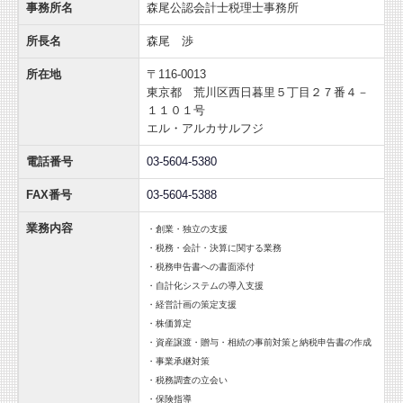
事務所名
森尾公認会計士税理士事務所
所長名
森尾 渉
所在地
〒116-0013
東京都 荒川区西日暮里５丁目２７番４－
１１０１号
エル・アルカサルフジ
電話番号
03-5604-5380
FAX番号
03-5604-5388
業務内容
・創業・独立の支援
・税務・会計・決算に関する業務
・税務申告書への書面添付
・自計化システムの導入支援
・経営計画の策定支援
・株価算定
・資産譲渡・贈与・相続の事前対策と納税申告書の作成
・事業承継対策
・税務調査の立会い
・保険指導