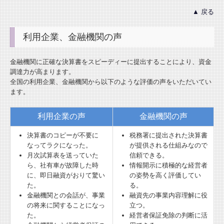
▲ 戻る
利用企業、金融機関の声
金融機関に正確な決算書をスピーディーに提出することにより、資金
調達力が高まります。
全国の利用企業、金融機関から以下のような評価の声をいただいてい
ます。
利用企業の声
金融機関の声
決算書のコピーが不要に
税務署に提出された決算書
なってラクになった。
が提供される仕組みなので
月次試算表を送っていた
信頼できる。
ら、社有車が故障した時
情報開示に積極的な経営者
に、即日融資がおりて驚い
の姿勢を高く評価してい
た。
る。
金融機関との会話が、事業
融資先の事業内容理解に役
の将来に関することになっ
立つ。
た。
経営者保証免除の判断に活