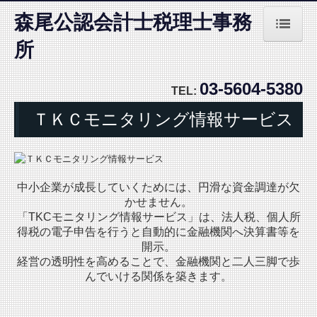
森尾公認会計士税理士事務
所
ホーム
03-5604-5380
事務所紹介
TEL:
ＴＫＣモニタリング情報サービス
経営理念
業務内容
料金について
中小企業が成長していくためには、円滑な資金調達が欠
かせません。
お問合せ
「TKCモニタリング情報サービス」は、
法人税、個人所
得税
の電子申告を行うと自動的に金融機関へ決算書等を
開示。
経営の透明性を高めることで、金融機関と二人三脚で歩
んでいける関係を築きます。