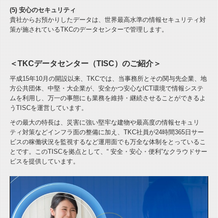
(5) 安心のセキュリティ
貴社からお預かりしたデータは、世界最高水準の情報セキュリティ対
策が施されているTKCのデータセンターで管理します。
＜TKCデータセンター（TISC）のご紹介＞
平成15年10月の開設以来、TKCでは、当事務所とその関与先企業、地
方公共団体、中堅・大企業が、安全かつ安心なICT環境で情報システ
ムを利用し、万一の事態にも業務を維持・継続させることができるよ
うTISCを運営しています。
その最大の特長は、災害に強い堅牢な建物や最高度の情報セキュリ
ティ対策などインフラ面の整備に加え、TKC社員が24時間365日サー
ビスの稼働状況を監視するなど運用面でも万全な体制をとっているこ
とです。このTISCを拠点として、“ 安全・安心・便利”なクラウドサー
ビスを提供しています。