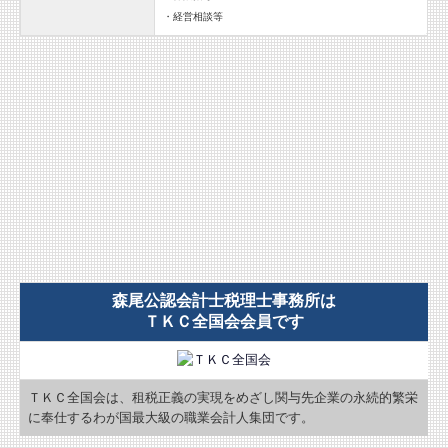
・経営相談等
森尾公認会計士税理士事務所は
ＴＫＣ全国会会員です
ＴＫＣ全国会は、租税正義の実現をめざし関与先企業の永続的繁栄
に奉仕するわが国最大級の職業会計人集団です。